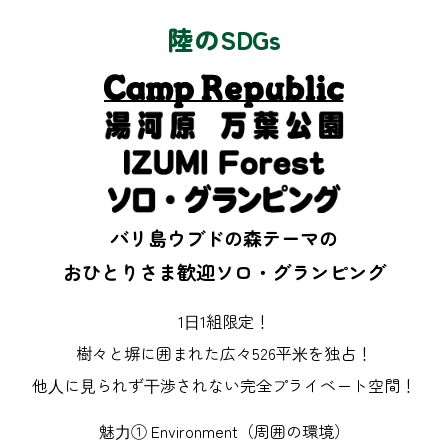
陸のSDGs
バリ島ウブドの森テーマの
おひとりさま歓迎ソロ・グランピング
1⽇1組限定！
樹々と塀に囲まれた広々526平⽶を独占！
他⼈に⾒られず⼲渉されない完全プライベート空間！
魅⼒① Environment（周囲の環境）