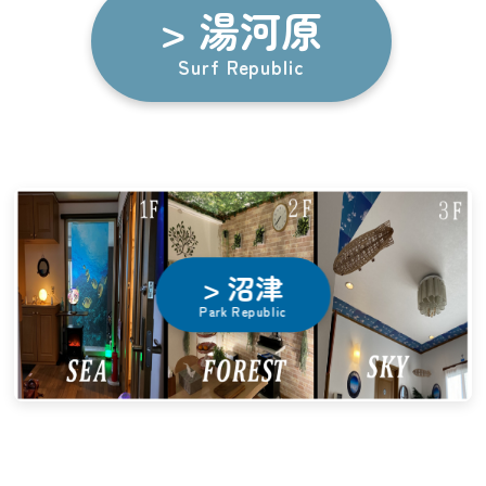
> 湯河原
Camp Republic
Surf Republic
> 沼津
Park Republic