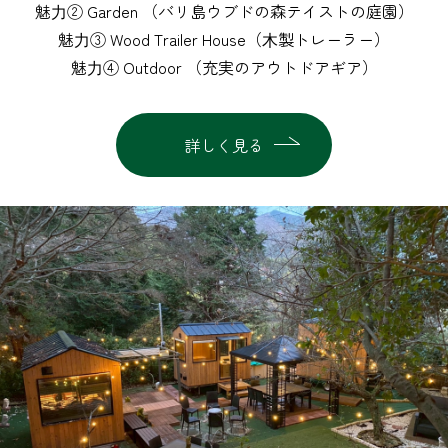
魅⼒② Garden （バリ島ウブドの森テイストの庭園）
魅⼒③ Wood Trailer House（⽊製トレーラー）
魅⼒④ Outdoor （充実のアウトドアギア）
詳しく見る