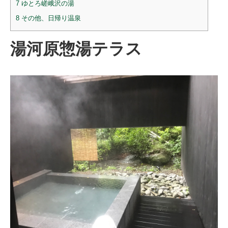
7
ゆとろ嵯峨沢の湯
8
その他、日帰り温泉
湯河原惣湯テラス