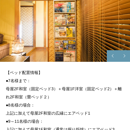
【ベッド配置情報】
●7名様まで：
母屋2F和室（固定ベッド3）＋母屋1F洋室（固定ベッド2）＋離
れ2F和室（畳ベッド２）
●8名様の場合：
上記に加えて母屋2F和室の広縁にエアベッド1
●9～11名様の場合：
上記に加えて母屋1F和室（通常は掘り炬燵）にエアベッド3