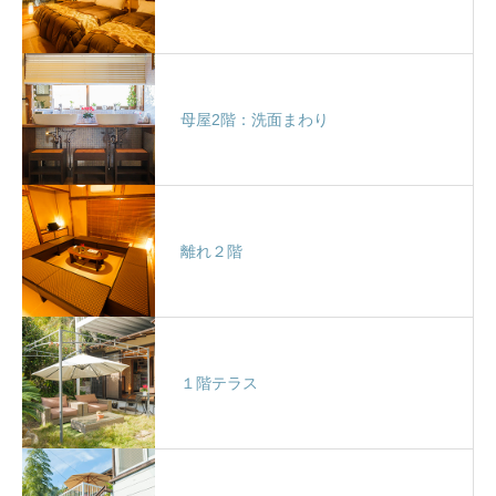
母屋2階：洗面まわり
離れ２階
１階テラス